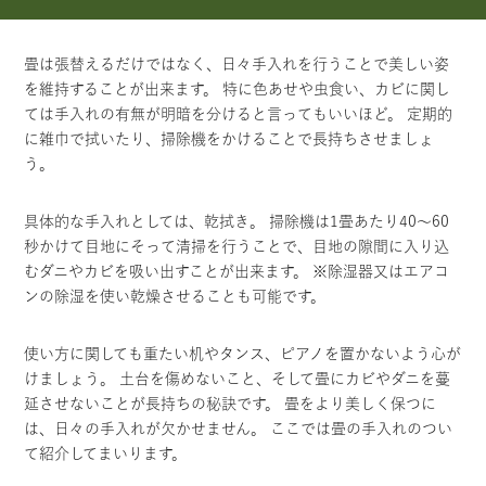
畳は張替えるだけではなく、日々手入れを行うことで美しい姿
を維持することが出来ます。 特に色あせや虫食い、カビに関し
ては手入れの有無が明暗を分けると言ってもいいほど。 定期的
に雑巾で拭いたり、掃除機をかけることで長持ちさせましょ
う。
具体的な手入れとしては、乾拭き。 掃除機は1畳あたり40～60
秒かけて目地にそって清掃を行うことで、目地の隙間に入り込
むダニやカビを吸い出すことが出来ます。 ※除湿器又はエアコ
ンの除湿を使い乾燥させることも可能です。
使い方に関しても重たい机やタンス、ピアノを置かないよう心が
けましょう。 土台を傷めないこと、そして畳にカビやダニを蔓
延させないことが長持ちの秘訣です。 畳をより美しく保つに
は、日々の手入れが欠かせません。 ここでは畳の手入れのつい
て紹介してまいります。