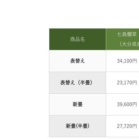
七島欄草
商品名
（大分県
表替え
34,100円
表替え（半畳）
23,170円
新畳
39,600円
新畳(半畳)
27,720円