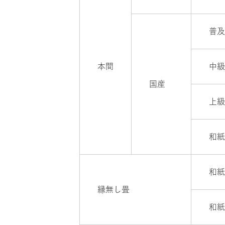
普
本間
中
国産
上
和
和
縁無し畳
和