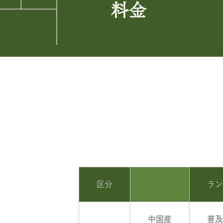
料金
区分
ラ
中国産
普