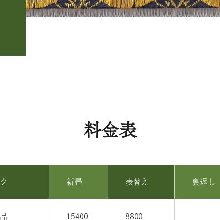
料金表
ンク
新畳
表替え
裏返し
及品
15400
8800