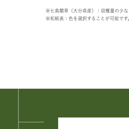
※七島藺草（大分県産）：収穫量の少な
※和紙表：色を選択することが可能です